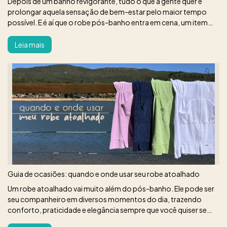
Depois de um banho revigorante, tudo o que a gente quer é
prolongar aquela sensação de bem-estar pelo maior tempo
possível. E é aí que o robe pós-banho entra em cena, um item
que vai muito além da funcionalidade e que se tornou um
verdadeiro aliado n
Leia mais
Guia de ocasiões: quando e onde usar seu robe atoalhado
Um robe atoalhado vai muito além do pós-banho. Ele pode ser
seu companheiro em diversos momentos do dia, trazendo
conforto, praticidade e elegância sempre que você quiser se
sentir à vontade.