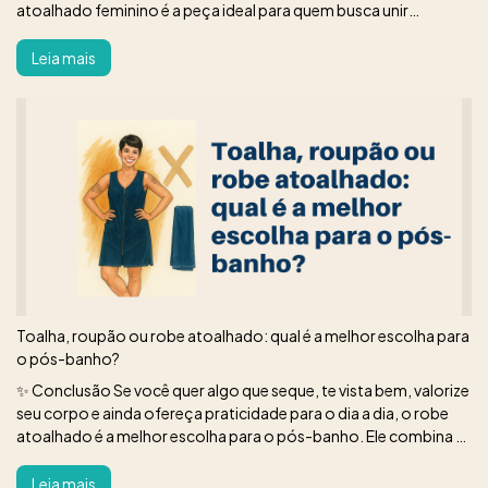
atoalhado feminino é a peça ideal para quem busca unir
conforto, praticidade e estilo em um só produto — e na Água &
Alma, cada detalhe é pe
Leia mais
Toalha, roupão ou robe atoalhado: qual é a melhor escolha para
o pós-banho?
✨ Conclusão Se você quer algo que seque, te vista bem, valorize
seu corpo e ainda ofereça praticidade para o dia a dia, o robe
atoalhado é a melhor escolha para o pós-banho. Ele combina o
melhor de todos os mundos em uma única peça. Na Oficina do
Pijama, nosso robe é projetado para proporcionar uma
Leia mais