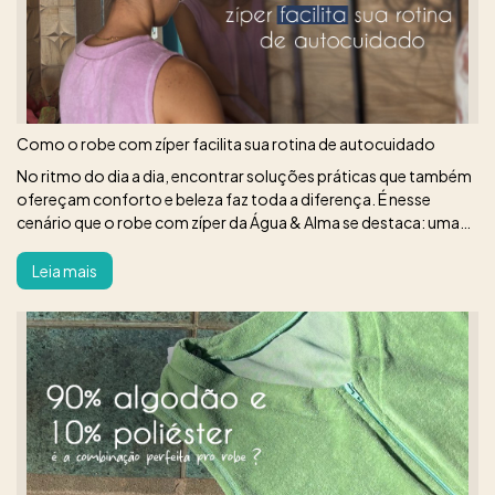
Como o robe com zíper facilita sua rotina de autocuidado
No ritmo do dia a dia, encontrar soluções práticas que também
ofereçam conforto e beleza faz toda a diferença. É nesse
cenário que o robe com zíper da Água & Alma se destaca: uma
peça pensada nos mínimos detalhes para acompanhar você
nos momentos mai
Leia mais