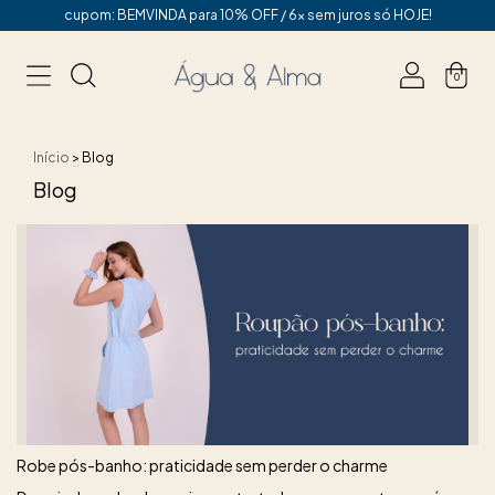
cupom: BEMVINDA para 10% OFF / 6x sem juros só HOJE!
0
Início
>
Blog
Blog
Robe pós-banho: praticidade sem perder o charme