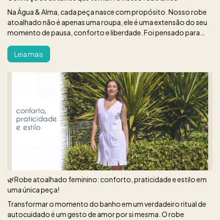
Na Água & Alma, cada peça nasce com propósito. Nosso robe
atoalhado não é apenas uma roupa, ele é uma extensão do seu
momento de pausa, conforto e liberdade. Foi pensado para
mulheres que valorizam a beleza nos pequenos detalhes e o
bem-estar no dia
Leia mais
🌿Robe atoalhado feminino: conforto, praticidade e estilo em
uma única peça!
Transformar o momento do banho em um verdadeiro ritual de
autocuidado é um gesto de amor por si mesma. O robe