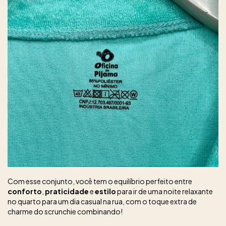
Com esse conjunto, você tem o equilíbrio perfeito entre
conforto
,
praticidade
e
estilo
para ir de uma noite relaxante
no quarto para um dia casual na rua, com o toque extra de
charme do scrunchie combinando!