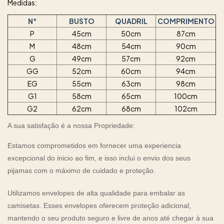
Medidas:
N°
BUSTO
QUADRIL
COMPRIMENTO
P
45cm
50cm
87cm
M
48cm
54cm
90cm
G
49cm
57cm
92cm
GG
52cm
60cm
94cm
EG
55cm
63cm
98cm
G1
58cm
65cm
100cm
G2
62cm
68cm
102cm
A sua satisfação é a nossa Propriedade:
Estamos comprometidos em fornecer uma experiencia
excepcional do inicio ao fim, e isso inclui o envio dos seus
pijamas com o máximo de cuidado e proteção.
Utilizamos envelopes de alta qualidade para embalar as
camisetas. Esses envelopes oferecem proteção adicional,
mantendo o seu produto seguro e livre de anos até chegar à sua