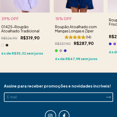
39
% OFF
15
% OFF
Rou
Fris
01425-Roupão
Roupão Atoalhado com
Atoalhado Tradicional
Mangas Longas e Zíper
R$2
R$319,90
(14)
R$526,90
R$287,90
R$337,90
6
x 
6
x de
R$53,32
sem juros
6
x de
R$47,98
sem juros
Assine para receber promoções e novidades incríveis!