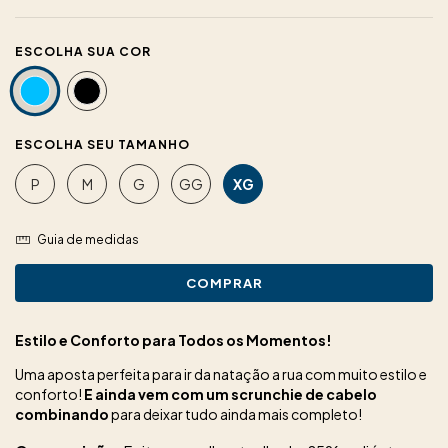
COR
TAMANHO
P
M
G
GG
XG
Guia de medidas
Estilo e Conforto para Todos os Momentos!
Uma aposta perfeita para ir da natação a rua com muito estilo e
conforto!
E ainda vem com um scrunchie de cabelo
combinando
para deixar tudo ainda mais completo!