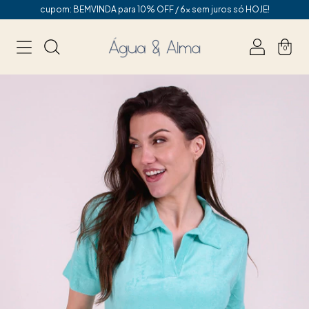
cupom: BEMVINDA para 10% OFF / 6x sem juros só HOJE!
0