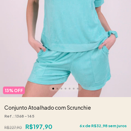
13
% OFF
Conjunto Atoalhado com Scrunchie
Ref.: 1368 - 145
R$197,90
6
x de
R$32,98
sem juros
R$227,90