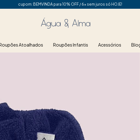
cupom: BEMVINDA para 10% OFF / 6x sem juros só HOJE!
Roupões Atoalhados
Roupões Infantis
Acessórios
Blo