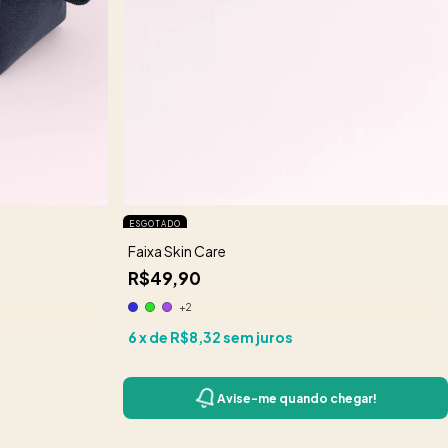
ESGOTADO
Faixa Skin Care
R$49,90
+2
6
x de
R$8,32
sem juros
Avise-me quando chegar!