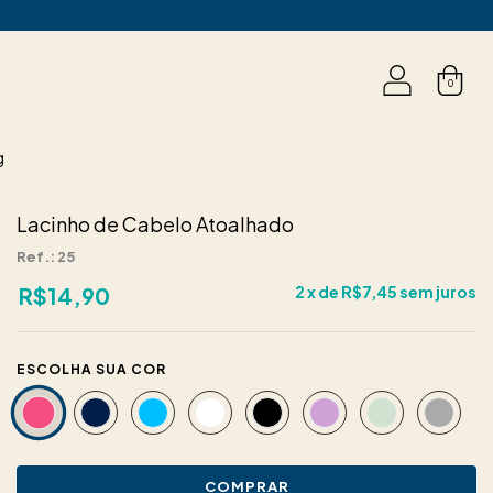
0
g
Lacinho de Cabelo Atoalhado
Ref.: 25
R$14,90
2
x de
R$7,45
sem juros
COR