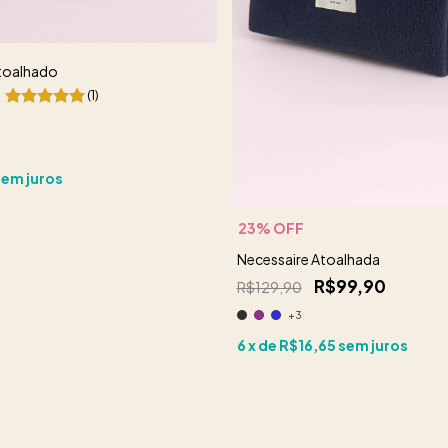
toalhado
(1)
sem juros
23
% OFF
Necessaire Atoalhada
R$99,90
R$129,90
+3
6
x de
R$16,65
sem juros