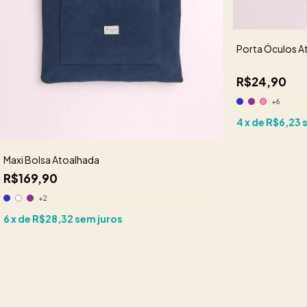
Porta Óculos A
R$24,90
+6
4
x de
R$6,23
Maxi Bolsa Atoalhada
R$169,90
+2
6
x de
R$28,32
sem juros