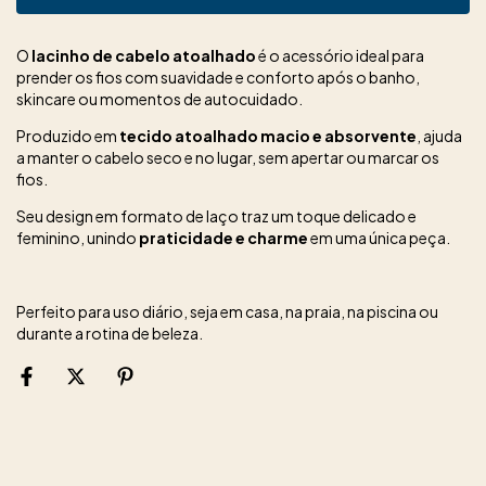
O
lacinho de cabelo atoalhado
é o acessório ideal para
prender os fios com suavidade e conforto após o banho,
skincare ou momentos de autocuidado.
Produzido em
tecido atoalhado macio e absorvente
, ajuda
a manter o cabelo seco e no lugar, sem apertar ou marcar os
fios.
Seu design em formato de laço traz um toque delicado e
feminino, unindo
praticidade e charme
em uma única peça.
Perfeito para uso diário, seja em casa, na praia, na piscina ou
durante a rotina de beleza.